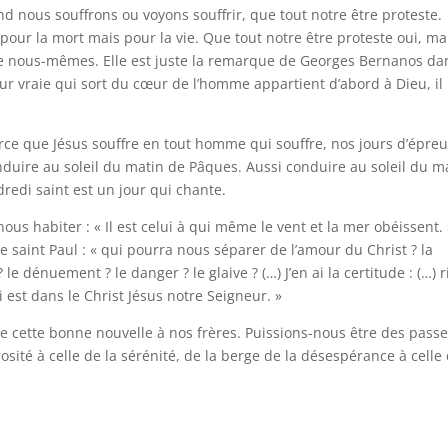
 nous souffrons ou voyons souffrir, que tout notre être proteste.
our la mort mais pour la vie. Que tout notre être proteste oui, ma
que nous-mêmes. Elle est juste la remarque de Georges Bernanos da
ur vraie qui sort du cœur de l’homme appartient d’abord à Dieu, il
rce que Jésus souffre en tout homme qui souffre, nos jours d’épre
nduire au soleil du matin de Pâques. Aussi conduire au soleil du m
edi saint est un jour qui chante.
nous habiter : « Il est celui à qui même le vent et la mer obéissent. 
 saint Paul : « qui pourra nous séparer de l’amour du Christ ? la
 le dénuement ? le danger ? le glaive ? (…) J’en ai la certitude : (…) 
est dans le Christ Jésus notre Seigneur. »
ire cette bonne nouvelle à nos frères. Puissions-nous être des passe
osité à celle de la sérénité, de la berge de la désespérance à celle