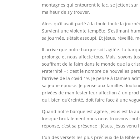
montagnes qui entourent le lac, se jettent sur
malheur de s’y trouver.
Alors qu’il avait parlé à la foule toute la journé
Survient une violente tempête. S’estimant huma
sa journée, s’était assoupi. Et Jésus, réveillé, me
Il arrive que notre barque soit agitée. La ba
prolonge et nous affecte tous. Mais, soyons ju
souffrant de la faim dans le monde que la crise
Fraternité – : c’est le nombre de nouvelles p
l’arrivée de la covid-19. Je pense à Damien ad
sa jeune épouse. Je pense aux familles doulou
privées de manifester leur affection à un pro
qui, bien qu’éreinté, doit faire face à une vag
Quand notre barque est agitée, Jésus est là au
lorsque brutalement nous nous trouvons confro
réponse, c’est sa présence : Jésus, Jésus venu
L’un des versets les plus précieux de la Bible es