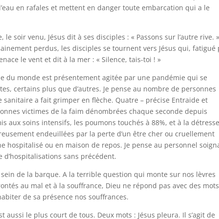
 l’eau en rafales et mettent en danger toute embarcation qui a le
e, le soir venu, Jésus dit à ses disciples : « Passons sur l’autre rive. 
inement perdus, les disciples se tournent vers Jésus qui, fatigué
nace le vent et dit à la mer : « Silence, tais-toi ! »
rque du monde est présentement agitée par une pandémie qui se
stes, certains plus que d’autres. Je pense au nombre de personnes
 sanitaire a fait grimper en flèche. Quatre – précise Entraide et
ersonnes victimes de la faim dénombrées chaque seconde depuis
mis aux soins intensifs, les poumons touchés à 88%, et à la détress
reusement endeuillées par la perte d’un être cher ou cruellement
che hospitalisé ou en maison de repos. Je pense au personnel soign
ue d’hospitalisations sans précédent.
 sein de la barque. A la terrible question qui monte sur nos lèvres
ntés au mal et à la souffrance, Dieu ne répond pas avec des mots
 habiter de sa présence nos souffrances.
t aussi le plus court de tous. Deux mots : Jésus pleura. Il s’agit de