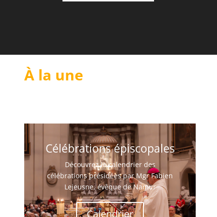
À la une
Célébrations épiscopales
Découvrez le calendrier des
célébrations présidées par Mgr Fabien
Lejeusne, évêque de Namur
Calendrier