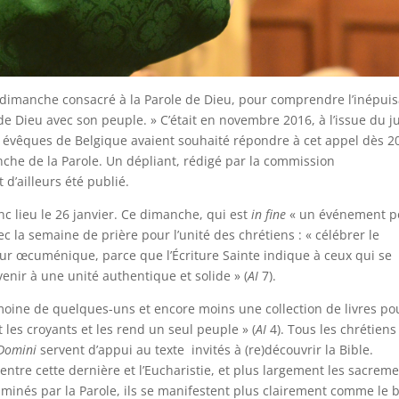
« dimanche consacré à la Parole de Dieu, pour comprendre l’inépui
de Dieu avec son peuple. » C’était en novembre 2016, à l’issue du j
s évêques de Belgique avaient souhaité répondre à cet appel dès 2
che de la Parole. Un dépliant, rédigé par la commission
 d’ailleurs été publié.
c lieu le 26 janvier. Ce dimanche, qui est
in fine
« un événement p
 la semaine de prière pour l’unité des chrétiens : « célébrer le
r œcuménique, parce que l’Écriture Sainte indique à ceux qui se
enir à une unité authentique et solide » (
AI
7).
imoine de quelques-uns et encore moins une collection de livres po
 les croyants et les rend un seul peuple » (
AI
4). Tous les chrétiens
Domini
servent d’appui au texte ­ invités à (re)découvrir la Bible.
entre cette dernière et l’Eucharistie, et plus largement les sacreme
luminés par la Parole, ils se manifestent plus clairement comme le 