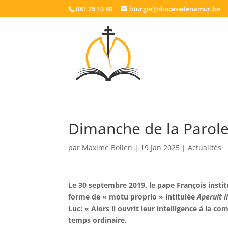
081 25 10 80
liturgie@diocesedenamur.be
Dimanche de la Parol
par
Maxime Bollen
|
19 Jan 2025
|
Actualités
Le 30 septembre 2019, le pape François instit
forme de « motu proprio » intitulée
Aperuit il
Luc: « Alors il ouvrit leur intelligence à la co
temps ordinaire.