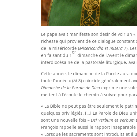
Le pape avait manifesté son désir de voir un 
richesse qui provient de ce dialogue constant 
de la miséricorde (
Misericordia et misera
7). Le
er
en faisant du 1
dimanche de l’Avent le diman
interdiocésaine de la pastorale liturgique, avait
Cette année, le dimanche de la Parole aura don
toute l’année » (
AI
8) coïncide généralement avec
Dimanche de la Parole de Dieu
exprime une valeu
mettent à l’écoute le chemin à suivre pour parv
« La Bible ne peut pas être seulement le patr
quelques privilégiés. […] La Parole de Dieu unit
sont une nouvelle fois –
Dei Verbum
et
Verbum 
François rappelle aussi le rapport inséparable 
« Lorsque les sacrements sont introduits et il