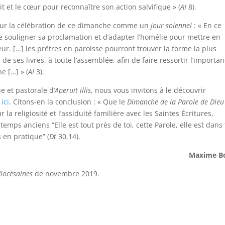
t et le cœur pour reconnaître son action salvifique » (
AI
8).
our la célébration de ce dimanche comme un
jour solennel
: « En ce
de souligner sa proclamation et d’adapter l’homélie pour mettre en
ur. […] les prêtres en paroisse pourront trouver la forme la plus
de ses livres, à toute l’assemblée, afin de faire ressortir l’importa
e […] » (
AI
3).
e et pastorale d’
Aperuit illis
, nous vous invitons à le découvrir
t
ici
. Citons-en la conclusion : « Que le
Dimanche de la Parole de Dieu
la religiosité et l’assiduité familière avec les Saintes Écritures,
emps anciens “Elle est tout près de toi, cette Parole, elle est dans 
 en pratique” (
Dt
30,14).
Maxime Bo
iocésaines
de novembre 2019.