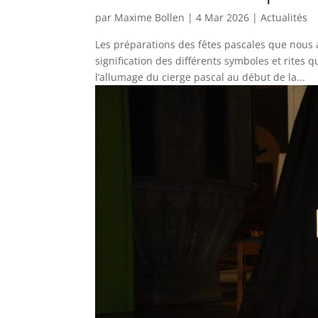
par
Maxime Bollen
|
4 Mar 2026
|
Actualités
Les préparations des fêtes pascales que nous 
signification des différents symboles et rite
l’allumage du cierge pascal au début de la...