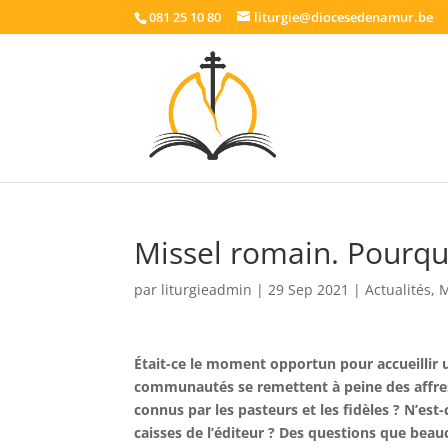
081 25 10 80
liturgie@diocesedenamur.be
Missel romain. Pourqu
par
liturgieadmin
|
29 Sep 2021
|
Actualités
,
M
Était-ce le moment opportun pour accueillir 
communautés se remettent à peine des affres 
connus par les pasteurs et les fidèles ? N’e
caisses de l’éditeur ? Des questions que bea