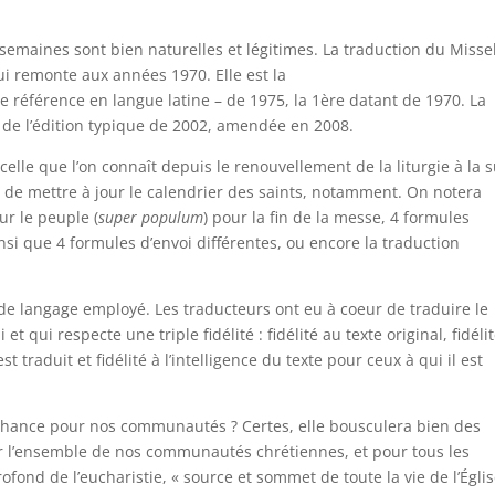
semaines sont bien naturelles et légitimes. La traduction du Misse
 remonte aux années 1970. Elle est la
 de référence en langue latine – de 1975, la 1ère datant de 1970. La
il de l’édition typique de 2002, amendée en 2008.
 celle que l’on connaît depuis le renouvellement de la liturgie à la s
re de mettre à jour le calendrier des saints, notamment. On notera
ur le peuple (
super populum
) pour la fin de la messe, 4 formules
nsi que 4 formules d’envoi différentes, ou encore la traduction
 de langage employé. Les traducteurs ont eu à coeur de traduire le
t qui respecte une triple fidélité : fidélité au texte original, fidéli
t traduit et fidélité à l’intelligence du texte pour ceux à qui il est
e chance pour nos communautés ? Certes, elle bousculera bien des
ur l’ensemble de nos communautés chrétiennes, et pour tous les
rofond de l’eucharistie, « source et sommet de toute la vie de l’Églis