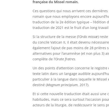
française du Missel romain.
Ces questions qui nous arrivent ces dernières 
romain que nous employons encore aujourd’hui
traduction de la 2e édition typique – l’édition
traduction de 2021 est le fruit d’un long trava
Si la structure de la messe (l’
Ordo missæ
) reste
du concile Vatican II, il était devenu nécessai
également l’ajout de pas moins de 28 prières s
alternatives pour l’anamnèse (et non plus 3) ai
complète de l’
Orate fratres
.
Un des points d’attention concerne le registre
texte latin dans un langage audible aujourd’hui e
particulier à la langue dans laquelle le Missel es
destiné (
Magnum principium
, 2017).
Et si cette nouvelle traduction était aussi un
habitudes, mais ce sera surtout l’occasion po
acteurs de la liturgie, de redécouvrir le sens p